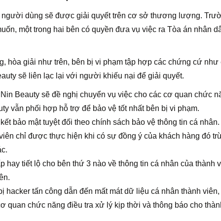
à người dùng sẽ được giải quyết trên cơ sở thương lượng. Trư
ốn, một trong hai bên có quyền đưa vụ việc ra Tòa án nhân d
 hòa giải như trên, bên bị vi phạm tập hợp các chứng cứ như
y sẽ liên lạc lại với người khiếu nại để giải quyết.
h, Nin Beauty sẽ đề nghị chuyển vụ việc cho các cơ quan chức n
vẫn phối hợp hỗ trợ để bảo vệ tốt nhất bên bị vi phạm.
ết bảo mật tuyệt đối theo chính sách bảo vệ thông tin cá nhân.
 viên chỉ được thực hiện khi có sự đồng ý của khách hàng đó tr
c.
hay tiết lộ cho bên thứ 3 nào về thông tin cá nhân của thành 
ên.
bị hacker tấn công dẫn đến mất mát dữ liệu cá nhân thành viên
cơ quan chức năng điều tra xử lý kịp thời và thông báo cho thàn