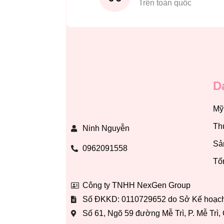
Trên toàn quốc
D
Mỹ
Th
Ninh Nguyễn
Sả
0962091558
Tổ
Công ty TNHH NexGen Group
Số ĐKKD: 0110729652 do Sở Kế hoạch 
Số 61, Ngõ 59 đường Mễ Trì, P. Mễ Trì,