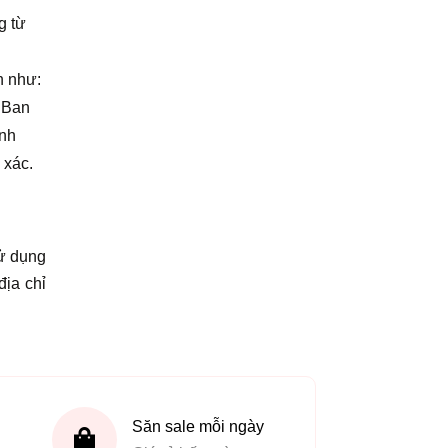
g từ
n như:
. Ban
ành
 xác.
sử dụng
địa chỉ
Săn sale mỗi ngày