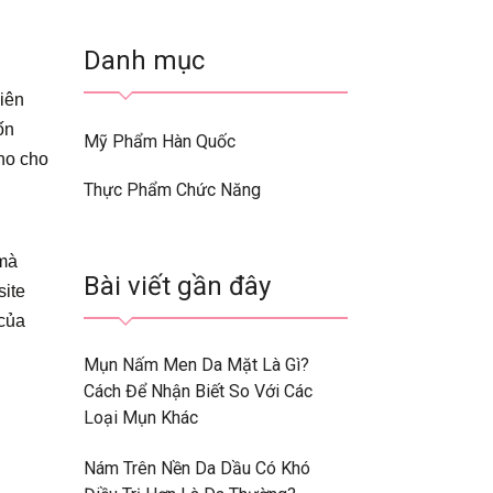
Danh mục
liên
ốn
Mỹ Phẩm Hàn Quốc
ho cho
Thực Phẩm Chức Năng
 mà
Bài viết gần đây
site
 của
Mụn Nấm Men Da Mặt Là Gì?
Cách Để Nhận Biết So Với Các
Loại Mụn Khác
Nám Trên Nền Da Dầu Có Khó