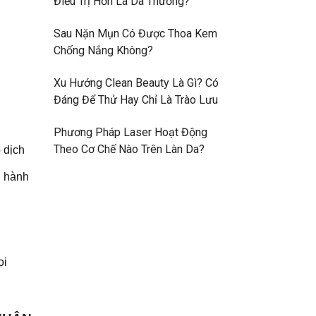
Điều Trị Hơn Là Da Thường?
Sau Nặn Mụn Có Được Thoa Kem
Chống Nắng Không?
Xu Hướng Clean Beauty Là Gì? Có
Đáng Để Thử Hay Chỉ Là Trào Lưu
Phương Pháp Laser Hoạt Động
Theo Cơ Chế Nào Trên Làn Da?
 dịch
n hành
ọi