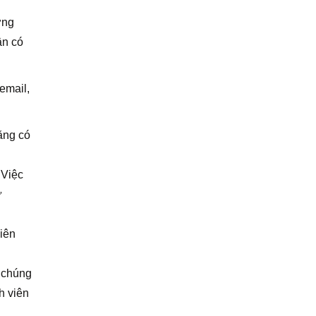
ờng
ân có
 email,
ăng có
 Việc
ừ
viên
, chúng
h viên