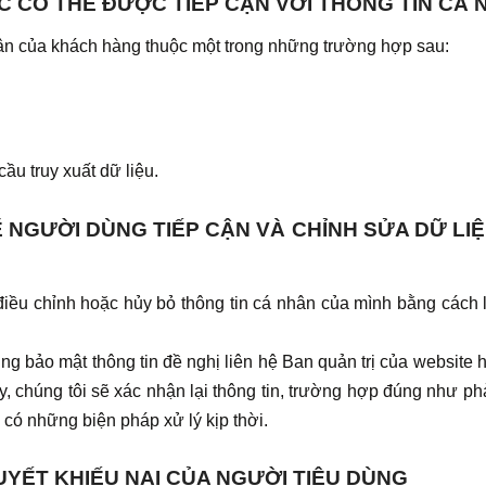
C CÓ THỂ ĐƯỢC TIẾP CẬN VỚI THÔNG TIN CÁ 
hân của khách hàng thuộc một trong những trường hợp sau:
u truy xuất dữ liệu.
 NGƯỜI DÙNG TIẾP CẬN VÀ CHỈNH SỬA DỮ LI
 điều chỉnh hoặc hủy bỏ thông tin cá nhân của mình bằng cách 
ng bảo mật thông tin đề nghị liên hệ Ban quản trị của website 
y, chúng tôi sẽ xác nhận lại thông tin, trường hợp đúng như p
 có những biện pháp xử lý kịp thời.
QUYẾT KHIẾU NẠI CỦA NGƯỜI TIÊU DÙNG