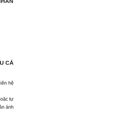
NHÂN
ỆU CÁ
liên hệ
hoặc tự
hản ánh