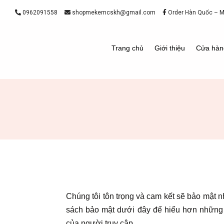
0962091558
shopmekemcskh@gmail.com
Order Hàn Quốc – 
Trang chủ
Giới thiệu
Cửa hàn
Chúng tôi tôn trọng và cam kết sẽ bảo mật n
sách bảo mật dưới đây để hiểu hơn những 
của người truy cập.