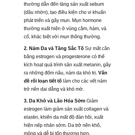
thường dẫn đến tăng sản xuất sebum
(dầu nhờn), tạo điều kiện cho vi khuẩn
phát triển và gây mụn. Mụn hormone
thường xuất hiện ở vùng cằm, hàm, và
cổ, khác biệt với mụn thông thường.
2.
Nám Da và Tăng Sắc Tố
Sự mất cân
bằng estrogen và progesterone có thể
kích hoạt quá trình sản xuất melanin, gây
ra những đốm nâu, nám da khó trị.
Vấn
đề rối loạn tiết tố
làm cho các vết nám
trở nên dai dẳng và khó mờ.
3. Da Khô và Lão Hóa Sớm
Giảm
estrogen làm giảm sản xuất collagen và
elastin, khiến da mất độ đàn hồi, xuất
hiện nếp nhăn sớm. Da trở nên khô,
mỏng và dễ bị tổn thương hơn.