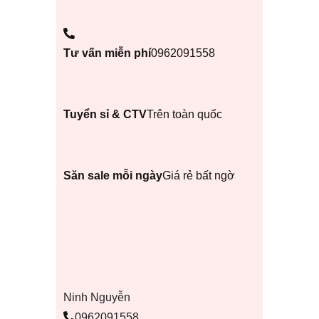
Tư vấn miễn phí
0962091558
Tuyển sỉ & CTV
Trên toàn quốc
Săn sale mỗi ngày
Giá rẻ bất ngờ
Ninh Nguyễn
0962091558