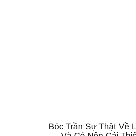
Bóc Trần Sự Thật Về 
Và Có Nên Cải Thi