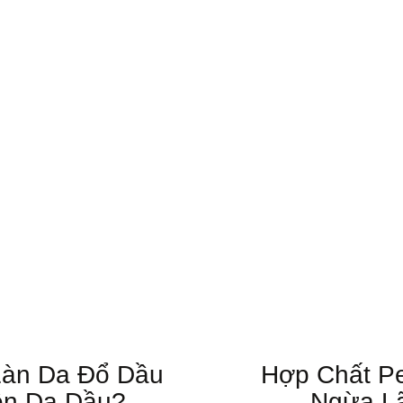
Làn Da Đổ Dầu
Hợp Chất Pe
ện Da Dầu?
Ngừa L