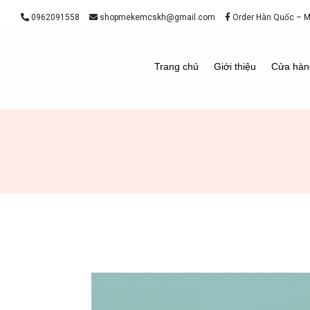
0962091558
shopmekemcskh@gmail.com
Order Hàn Quốc – 
Trang chủ
Giới thiệu
Cửa hàn