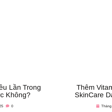
ều Lần Trong
Thêm Vitam
c Không?
SkinCare D
25
0
Tháng 