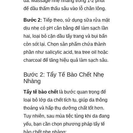
da. Massage nhẹ nhàng trong 1-2 phút
để dầu thẩm thấu sâu vào lỗ chân lông.
Bước 2:
Tiếp theo, sử dụng sữa rửa mặt
dịu nhẹ có pH cân bằng để làm sạch lần
hai, loại bỏ cặn dầu tẩy trang và bụi bẩn
còn sót lại. Chọn sản phẩm chứa thành
phần như salicylic acid, tea tree oil hoặc
charcoal để tăng hiệu quả làm sạch sâu.
Bước 2: Tẩy Tế Bào Chết Nhẹ
Nhàng
Tẩy tế bào chết
là bước quan trọng để
loại bỏ lớp da chết tích tụ, giúp da thông
thoáng và hấp thụ dưỡng chất tốt hơn.
Tuy nhiên, sau mùa tiệc tùng khi da đang
yếu, bạn cần chọn phương pháp tẩy tế
bào chết nhẹ nhàng: