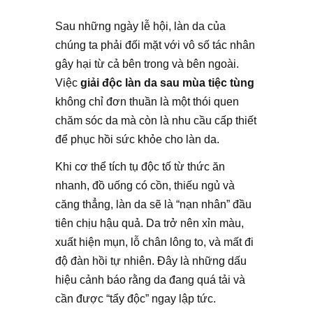
Sau những ngày lễ hội, làn da của
chúng ta phải đối mặt với vô số tác nhân
gây hại từ cả bên trong và bên ngoài.
Việc
giải độc làn da sau mùa tiệc tùng
không chỉ đơn thuần là một thói quen
chăm sóc da mà còn là nhu cầu cấp thiết
để phục hồi sức khỏe cho làn da.
Khi cơ thể tích tụ độc tố từ thức ăn
nhanh, đồ uống có cồn, thiếu ngủ và
căng thẳng, làn da sẽ là “nạn nhân” đầu
tiên chịu hậu quả. Da trở nên xỉn màu,
xuất hiện mụn, lỗ chân lông to, và mất đi
độ đàn hồi tự nhiên. Đây là những dấu
hiệu cảnh báo rằng da đang quá tải và
cần được “tẩy độc” ngay lập tức.