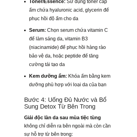
Toner/Essence:
Sử dụng toner cấp
ẩm chứa hyaluronic acid, glycerin để
phục hồi độ ẩm cho da
Serum:
Chọn serum chứa vitamin C
để làm sáng da, vitamin B3
(niacinamide) để phục hồi hàng rào
bảo vệ da, hoặc peptide để tăng
cường tái tạo da
Kem dưỡng ẩm
:
Khóa ẩm bằng kem
dưỡng phù hợp với loại da của bạn
Bước 4: Uống Đủ Nước và Bổ
Sung Detox Từ Bên Trong
Giải độc làn da sau mùa tiệc tùng
không chỉ diễn ra bên ngoài mà còn cần
sự hỗ trợ từ bên trong: