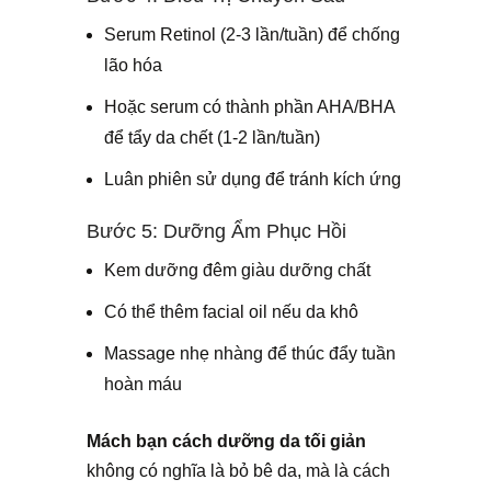
Serum Retinol (2-3 lần/tuần) để chống
lão hóa
Hoặc serum có thành phần AHA/BHA
để tẩy da chết (1-2 lần/tuần)
Luân phiên sử dụng để tránh kích ứng
Bước 5: Dưỡng Ẩm Phục Hồi
Kem dưỡng đêm giàu dưỡng chất
Có thể thêm facial oil nếu da khô
Massage nhẹ nhàng để thúc đẩy tuần
hoàn máu
Mách bạn cách
dưỡng da
tối giản
không có nghĩa là bỏ bê da, mà là cách