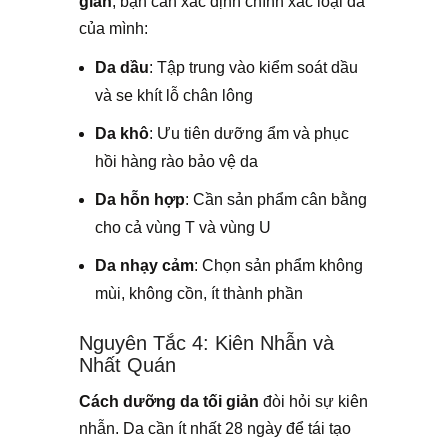
giản
, bạn cần xác định chính xác loại da
của mình:
Da dầu
: Tập trung vào kiểm soát dầu
và se khít lỗ chân lông
Da khô
: Ưu tiên dưỡng ẩm và phục
hồi hàng rào bảo vệ da
Da hỗn hợp
: Cần sản phẩm cân bằng
cho cả vùng T và vùng U
Da nhạy cảm
: Chọn sản phẩm không
mùi, không cồn, ít thành phần
Nguyên Tắc 4: Kiên Nhẫn và
Nhất Quán
Cách dưỡng da tối giản
đòi hỏi sự kiên
nhẫn. Da cần ít nhất 28 ngày để tái tạo