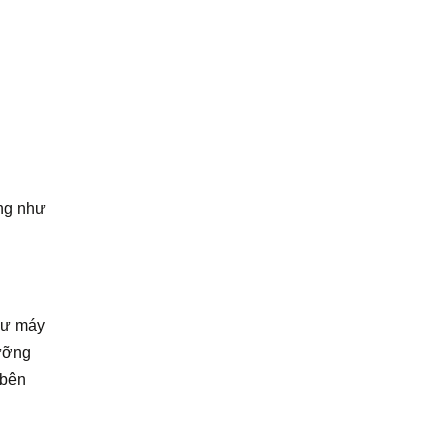
àng như
hư máy
dưỡng
 bên