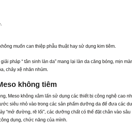
.
 không muốn can thiệp phẫu thuật hay sử dụng kim tiêm.
 giải pháp “ tân sinh làn da” mang lại làn da căng bóng, mịn m
 hóa, chảy xệ nhăn nhúm.
Meso không tiêm
ng, Meso không xâm lấn sử dụng các thiết bị công nghệ cao n
h thước siêu nhỏ vào trong các sản phẩm dưỡng da để đưa các 
này “mở đường, rẽ lối”, các dưỡng chất có thể đặt chân vào sâu
 công dụng, chức năng của mình.