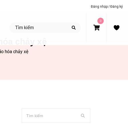
Đăng nhập
/
Đăng ký
0
hóa chảy xệ
ão hóa chảy xệ