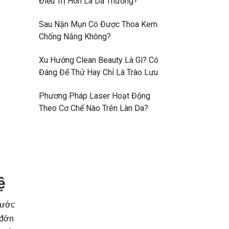
Điều Trị Hơn Là Da Thường?
Sau Nặn Mụn Có Được Thoa Kem
Chống Nắng Không?
Xu Hướng Clean Beauty Là Gì? Có
Đáng Để Thử Hay Chỉ Là Trào Lưu
Phương Pháp Laser Hoạt Động
Theo Cơ Chế Nào Trên Làn Da?
ệ
trước
 đớn