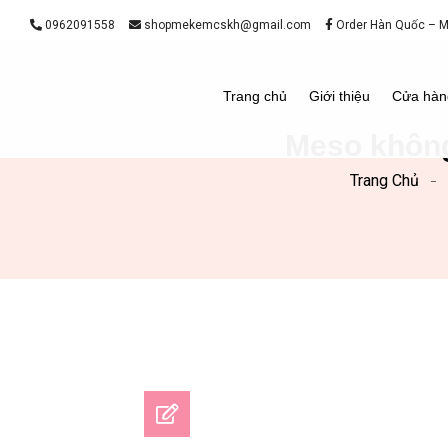
0962091558
shopmekemcskh@gmail.com
Order Hàn Quốc – 
Trang chủ
Giới thiệu
Cửa hàn
Meso không
Trang Chủ