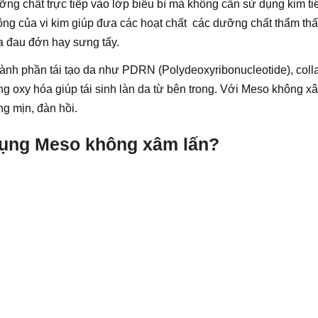
ng chất trực tiếp vào lớp biểu bì mà không cần sử dụng kim t
ng của vi kim giúp đưa các hoạt chất các dưỡng chất thẩm th
ra đau đớn hay sưng tấy.
nh phần tái tạo da như PDRN (Polydeoxyribonucleotide), coll
ng oxy hóa giúp tái sinh làn da từ bên trong. Với Meso không x
ng mịn, đàn hồi.
dụng Meso không xâm lấn?