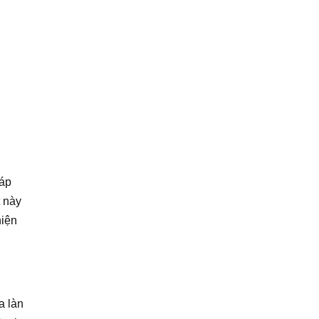
háp
t này
hiện
a làn