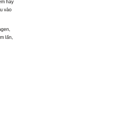
iêm hay
ấu vào
agen,
âm lấn,