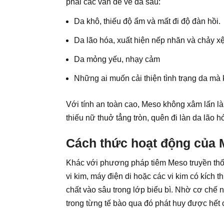
phải các vấn đề về da sau:
Da khô, thiếu độ ẩm và mất đi độ đàn hồi.
Da lão hóa, xuất hiện nếp nhăn và chảy xệ
Da mỏng yếu, nhạy cảm
Những ai muốn cải thiện tình trạng da mà
Với tính an toàn cao, Meso không xâm lấn là
thiếu nữ thuở tẳng tròn, quên đi làn da lão
Cách thức hoạt động của 
Khác với phương pháp tiêm Meso truyền thố
vi kim, máy điện di hoặc các vi kim có kíc
chất vào sâu trong lớp biểu bì. Nhờ cơ chế 
trong từng tế bào qua đó phát huy được hết