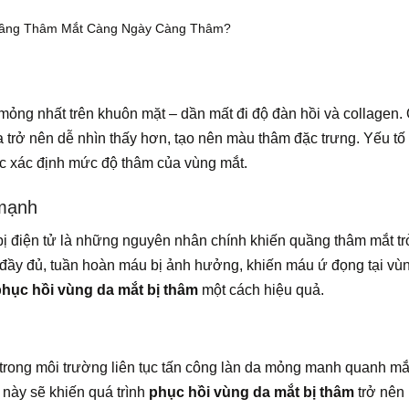
uầng Thâm Mắt Càng Ngày Càng Thâm?
mỏng nhất trên khuôn mặt – dần mất đi độ đàn hồi và collagen.
a trở nên dễ nhìn thấy hơn, tạo nên màu thâm đặc trưng. Yếu tố 
iệc xác định mức độ thâm của vùng mắt.
 mạnh
t bị điện tử là những nguyên nhân chính khiến quầng thâm mắt t
i đầy đủ, tuần hoàn máu bị ảnh hưởng, khiến máu ứ đọng tại vù
phục hồi vùng da mắt bị thâm
một cách hiệu quả.
 trong môi trường liên tục tấn công làn da mỏng manh quanh mắ
 này sẽ khiến quá trình
phục hồi vùng da mắt bị thâm
trở nên