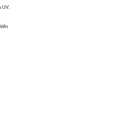
a UV.
tiến