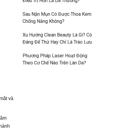
Điều Trị Hơn Là Da Thường?
Sau Nặn Mụn Có Được Thoa Kem
Chống Nắng Không?
Xu Hướng Clean Beauty Là Gì? Có
Đáng Để Thử Hay Chỉ Là Trào Lưu
Phương Pháp Laser Hoạt Động
Theo Cơ Chế Nào Trên Làn Da?
mắt và
hâm
thành