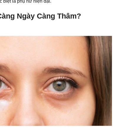
biệt là phụ nữ hiện đại.
 Càng Ngày Càng Thâm?