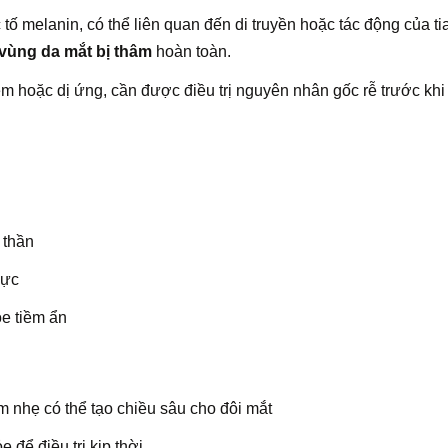
ố melanin, có thể liên quan đến di truyền hoặc tác động của ti
vùng da mắt bị thâm
hoàn toàn.
hoặc dị ứng, cần được điều trị nguyên nhân gốc rễ trước khi 
 thần
hực
ỏe tiềm ẩn
 nhẹ có thể tạo chiều sâu cho đôi mắt
 để điều trị kịp thời