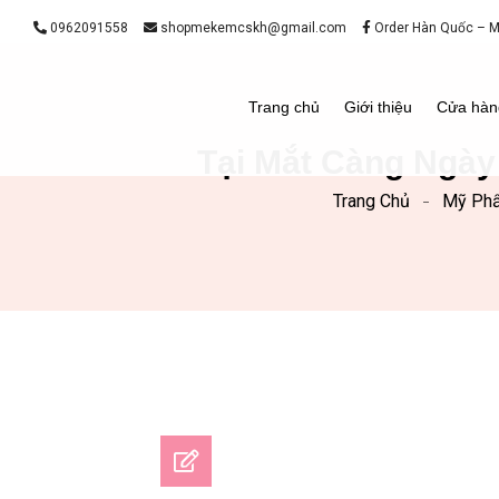
0962091558
shopmekemcskh@gmail.com
Order Hàn Quốc – 
Trang chủ
Giới thiệu
Cửa hàn
Tại Mắt Càng Ngà
Trang Chủ
Mỹ Ph