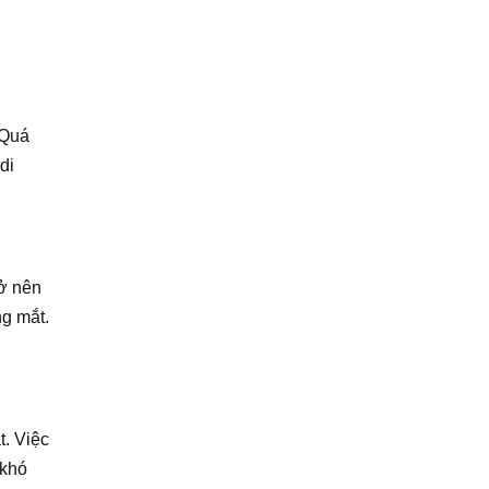
 Quá
di
rở nên
ng mắt.
t. Việc
 khó