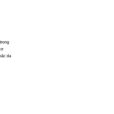
 trong
cơ
hoặc da