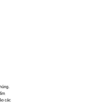
chúng.
hẩm
ảo các