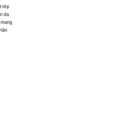
t lớp
ến da
i, mang
chân