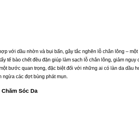
t hợp với dầu nhờn và bụi bẩn, gây tắc nghẽn lỗ chân lông – một
ẩy tế bào chết đều đặn giúp làm sạch lỗ chân lông, giảm nguy 
một bước quan trọng, đặc biệt đối với những ai có làn da dầu 
n ngừa các đợt bùng phát mụn.
m Chăm Sóc Da