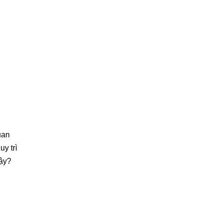
uan
y trì
vậy?