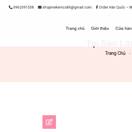
0962091558
shopmekemcskh@gmail.com
Order Hàn Quốc – 
Trang chủ
Giới thiệu
Cửa hàn
Tại Sao L
Trang Chủ