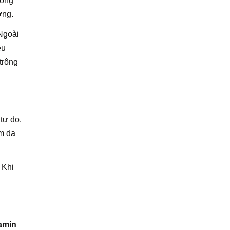
hống
ờng.
 Ngoài
ều
trông
tự do.
àm da
 Khi
amin