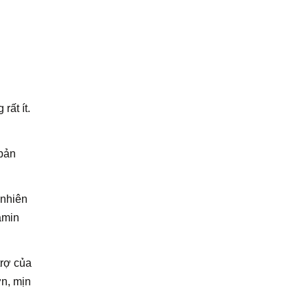
rất ít.
 bản
 nhiên
amin
trợ của
ơn, mịn