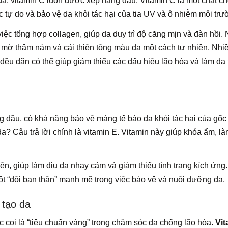
da, vitamin C luôn được xếp hàng đầu. Vitamin C là một chất c
tự do và bảo vệ da khỏi tác hại của tia UV và ô nhiễm môi trư
việc tổng hợp collagen, giúp da duy trì độ căng mịn và đàn hồi.
, mờ thâm nám và cải thiện tông màu da một cách tự nhiên. Nhi
đều đặn có thể giúp giảm thiểu các dấu hiệu lão hóa và làm da 
ng dầu, có khả năng bảo vệ màng tế bào da khỏi tác hại của gốc 
a? Câu trả lời chính là vitamin E. Vitamin này giúp khóa ẩm, l
ên, giúp làm dịu da nhạy cảm và giảm thiểu tình trạng kích ứng.
một “đôi bạn thân” mạnh mẽ trong việc bảo vệ và nuôi dưỡng da.
 tạo da
ợc coi là “tiêu chuẩn vàng” trong chăm sóc da chống lão hóa.
Vit