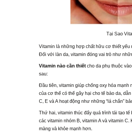
Tại Sao Vit
Vitamin là những hợp chất hữu cơ thiết yếu 
Đối với làn da, vitamin đóng vai trò như nh
Vitamin nào cần thiết
cho da phụ thuộc vào
sau:
Đầu tiên, vitamin giúp chống oxy hóa mạnh mẽ
của cơ thể có thể gây hại cho tế bào da, dẫ
C, E và A hoạt động như những “lá chắn” bảo
Thứ hai, vitamin thúc đẩy quá trình tái tạo tế
các vitamin nhóm B, vitamin A và vitamin C.
màng và khỏe mạnh hơn.