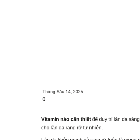
Tháng Sáu 14, 2025
0
Vitamin nào cần thiết
để duy trì làn da sán
cho làn da rạng rỡ tự nhiên.
Làn da khỏe mạnh và rạng rỡ luôn là mong m