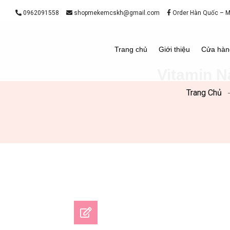
0962091558
shopmekemcskh@gmail.com
Order Hàn Quốc – 
Trang chủ
Giới thiệu
Cửa hàn
Vitamin N
Trang Chủ