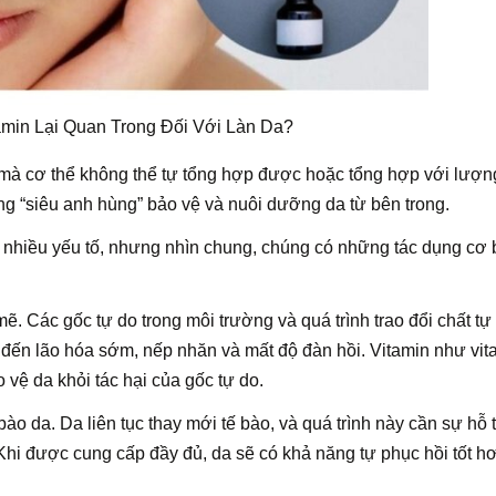
amin Lại Quan Trong Đối Với Làn Da?
mà cơ thể không thể tự tổng hợp được hoặc tổng hợp với lượng 
ững “siêu anh hùng” bảo vệ và nuôi dưỡng da từ bên trong.
 nhiều yếu tố, nhưng nhìn chung, chúng có những tác dụng cơ
. Các gốc tự do trong môi trường và quá trình trao đổi chất tự
n đến lão hóa sớm, nếp nhăn và mất độ đàn hồi. Vitamin như vit
 vệ da khỏi tác hại của gốc tự do.
 bào da. Da liên tục thay mới tế bào, và quá trình này cần sự hỗ 
 Khi được cung cấp đầy đủ, da sẽ có khả năng tự phục hồi tốt h