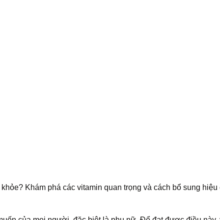
g khỏe? Khám phá các vitamin quan trọng và cách bổ sung hiệu
uốn của mọi người, đặc biệt là phụ nữ. Để đạt được điều này, 