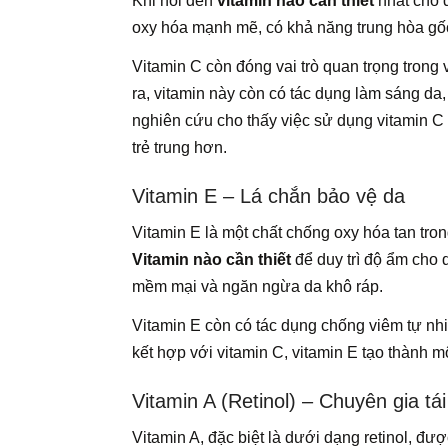
Khi nói đến
vitamin nào cần thiết
nhất cho 
oxy hóa mạnh mẽ, có khả năng trung hòa gốc 
Vitamin C còn đóng vai trò quan trọng trong 
ra, vitamin này còn có tác dụng làm sáng da
nghiên cứu cho thấy việc sử dụng vitamin C 
trẻ trung hơn.
Vitamin E – Lá chắn bảo vệ da
Vitamin E là một chất chống oxy hóa tan tro
Vitamin nào cần thiết
để duy trì độ ẩm cho d
mềm mại và ngăn ngừa da khô ráp.
Vitamin E còn có tác dụng chống viêm tự nhi
kết hợp với vitamin C, vitamin E tạo thành 
Vitamin A (Retinol) – Chuyên gia tái
Vitamin A, đặc biệt là dưới dạng retinol, đư