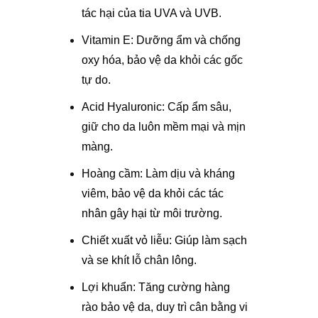
tác hại của tia UVA và UVB.
Vitamin E: Dưỡng ẩm và chống
oxy hóa, bảo vệ da khỏi các gốc
tự do.
Acid Hyaluronic: Cấp ẩm sâu,
giữ cho da luôn mềm mại và mịn
màng.
Hoàng cầm: Làm dịu và kháng
viêm, bảo vệ da khỏi các tác
nhân gây hại từ môi trường.
Chiết xuất vỏ liễu: Giúp làm sạch
và se khít lỗ chân lông.
Lợi khuẩn: Tăng cường hàng
rào bảo vệ da, duy trì cân bằng vi