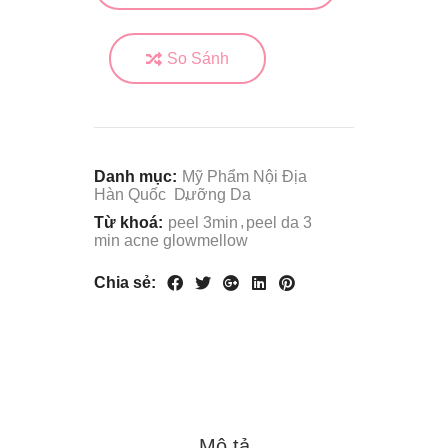
So Sánh
Danh mục:
Mỹ Phẩm Nội Địa
Hàn Quốc
Dưỡng Da
Từ khoá:
peel 3min
peel da 3
min acne glowmellow
Chia sẻ:
Mô tả