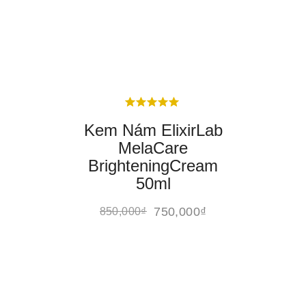
Kem Nám ElixirLab
MelaCare
BrighteningCream
50ml
750,000
₫
850,000
₫