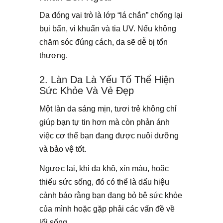
Da đóng vai trò là lớp “lá chắn” chống lại
bụi bẩn, vi khuẩn và tia UV. Nếu không
chăm sóc đúng cách, da sẽ dễ bị tổn
thương.
2. Làn Da Là Yếu Tố Thể Hiện
Sức Khỏe Và Vẻ Đẹp
Một làn da sáng mịn, tươi trẻ không chỉ
giúp bạn tự tin hơn mà còn phản ánh
việc cơ thể bạn đang được nuôi dưỡng
và bảo vệ tốt.
Ngược lại, khi da khô, xỉn màu, hoặc
thiếu sức sống, đó có thể là dấu hiệu
cảnh báo rằng bạn đang bỏ bê sức khỏe
của mình hoặc gặp phải các vấn đề về
lối sống.