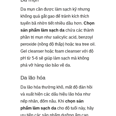
Da mụn cần được làm sạch kỹ nhưng
không quá gắt gao để tránh kích thích
tuyến bã nhờn tiết nhiều dầu hơn.
Chọn
sản phẩm làm sạch da
chứa các thành
phần trị mụn như salicylic acid, benzoyl
peroxide (nồng độ thấp) hoặc tea tree oil.
Gel cleanser hoặc foam cleanser với độ
pH từ 5-6 sẽ giúp làm sạch mà không
phá vỡ hàng rào bảo vệ da.
Da lão hóa
Da lão hóa thường khô, mất độ đàn hồi
và xuất hiện các dấu hiệu lão hóa như
nếp nhăn, đốm nâu. Khi
chọn sản
phẩm làm sạch da
cho độ tuổi này, hãy
ưu tiên các sản phẩm dưỡng ẩm cao