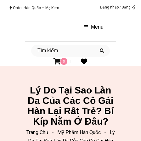
Đăng nhập
/
Đăng ký
Order Hàn Quốc – Mẹ Kem
Menu
0
Lý Do Tại Sao Làn
Da Của Các Cô Gái
Hàn Lại Rất Trẻ? Bí
Kíp Nằm Ở Đâu?
Trang Chủ
Mỹ Phẩm Hàn Quốc
Lý
Do Tại Sao Làn Da Của Các Cô Gái Hàn