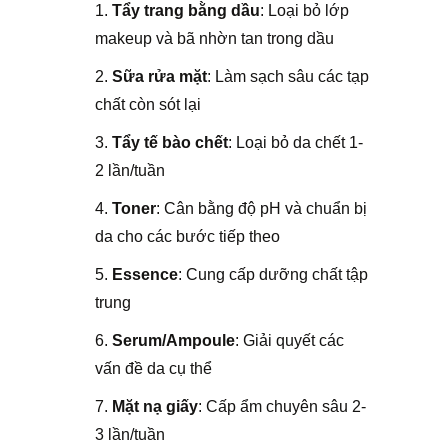
Tẩy trang bằng dầu
: Loại bỏ lớp
makeup và bã nhờn tan trong dầu
Sữa rửa mặt
: Làm sạch sâu các tạp
chất còn sót lại
Tẩy tế bào chết
: Loại bỏ da chết 1-
2 lần/tuần
Toner
: Cân bằng độ pH và chuẩn bị
da cho các bước tiếp theo
Essence
: Cung cấp dưỡng chất tập
trung
Serum/Ampoule
: Giải quyết các
vấn đề da cụ thể
Mặt nạ giấy
: Cấp ẩm chuyên sâu 2-
3 lần/tuần