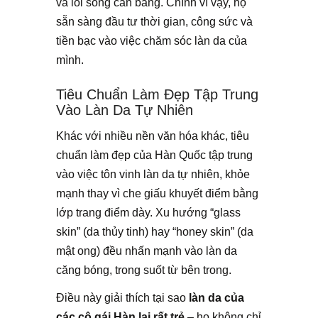
và lối sống cân bằng. Chính vì vậy, họ
sẵn sàng đầu tư thời gian, công sức và
tiền bạc vào việc chăm sóc làn da của
mình.
Tiêu Chuẩn Làm Đẹp Tập Trung
Vào Làn Da Tự Nhiên
Khác với nhiều nền văn hóa khác, tiêu
chuẩn làm đẹp của Hàn Quốc tập trung
vào việc tôn vinh làn da tự nhiên, khỏe
mạnh thay vì che giấu khuyết điểm bằng
lớp trang điểm dày. Xu hướng “glass
skin” (da thủy tinh) hay “honey skin” (da
mật ong) đều nhấn mạnh vào làn da
căng bóng, trong suốt từ bên trong.
Điều này giải thích tại sao
làn da của
các cô gái Hàn lại rất trẻ
– họ không chỉ